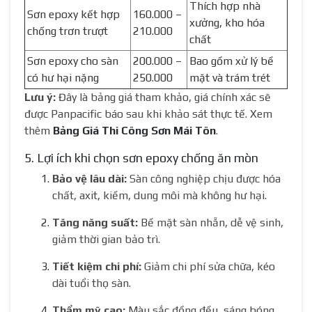
Thích hợp nhà
Sơn epoxy kết hợp
160.000 –
xưởng, kho hóa
chống trơn trượt
210.000
chất
Sơn epoxy cho sàn
200.000 –
Bao gồm xử lý bề
có hư hại nặng
250.000
mặt và trám trét
Lưu ý:
Đây là bảng giá tham khảo, giá chính xác sẽ
được Panpacific báo sau khi khảo sát thực tế. Xem
thêm
Bảng Giá Thi Công Sơn Mái Tôn
.
5. Lợi ích khi chọn sơn epoxy chống ăn mòn
Bảo vệ lâu dài:
Sàn công nghiệp chịu được hóa
chất, axit, kiềm, dung môi mà không hư hại.
Tăng năng suất:
Bề mặt sàn nhẵn, dễ vệ sinh,
giảm thời gian bảo trì.
Tiết kiệm chi phí:
Giảm chi phí sửa chữa, kéo
dài tuổi thọ sàn.
Thẩm mỹ cao:
Màu sắc đồng đều, sáng bóng,