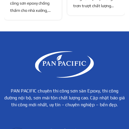
công sơn epoxy chống
trơn trượt chất lượng
thấm cho nhà xưởng,
cao, đảm bảo an toàn –
tầng hầm, kho bãi. Liên
bền đẹp. Xem ngay báo
hệ ngay để nhận báo giá
giá thi công sơn sàn
thi công sơn sàn epoxy
epoxy và dịch vụ chuyên
chi tiết, chuyên nghiệp,
nghiệp!
bền đẹp.
PAN PACIFIC chuyên thi công sơn sàn Epoxy, thi công
đường nội bộ, sơn mái tôn chất lượng cao. Cập nhật báo giá
thi công mới nhất, uy tín – chuyên nghiệp – bền đẹp.