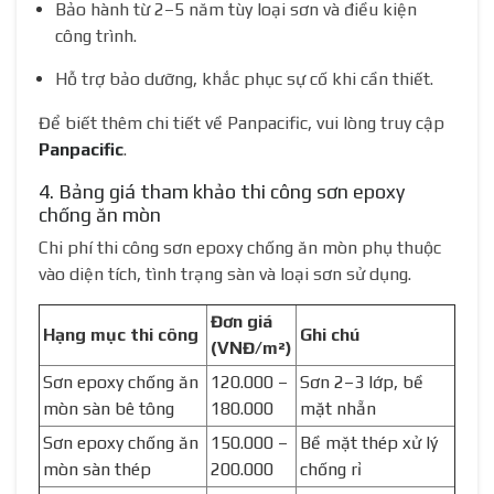
Bảo hành từ 2–5 năm tùy loại sơn và điều kiện
công trình.
Hỗ trợ bảo dưỡng, khắc phục sự cố khi cần thiết.
Để biết thêm chi tiết về Panpacific, vui lòng truy cập
Panpacific
.
4. Bảng giá tham khảo thi công sơn epoxy
chống ăn mòn
Chi phí thi công sơn epoxy chống ăn mòn phụ thuộc
vào diện tích, tình trạng sàn và loại sơn sử dụng.
Đơn giá
Hạng mục thi công
Ghi chú
(VNĐ/m²)
Sơn epoxy chống ăn
120.000 –
Sơn 2–3 lớp, bề
mòn sàn bê tông
180.000
mặt nhẵn
Sơn epoxy chống ăn
150.000 –
Bề mặt thép xử lý
mòn sàn thép
200.000
chống rỉ