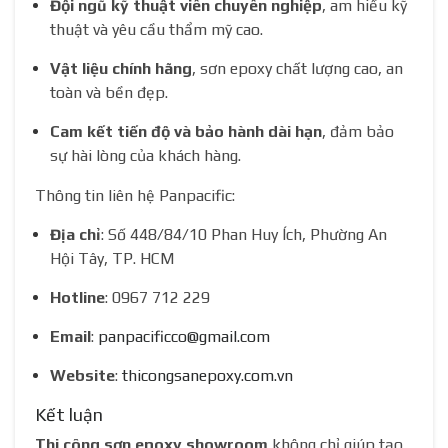
Đội ngũ kỹ thuật viên chuyên nghiệp
, am hiểu kỹ
thuật và yêu cầu thẩm mỹ cao.
Vật liệu chính hãng
, sơn epoxy chất lượng cao, an
toàn và bền đẹp.
Cam kết tiến độ và bảo hành dài hạn
, đảm bảo
sự hài lòng của khách hàng.
Thông tin liên hệ Panpacific:
Địa chỉ
: Số 448/84/10 Phan Huy Ích, Phường An
Hội Tây, TP. HCM
Hotline
: 0967 712 229
Email
:
panpacificco@gmail.com
Website
:
thicongsanepoxy.com.vn
Kết luận
Thi công sơn epoxy showroom
không chỉ giúp tạo