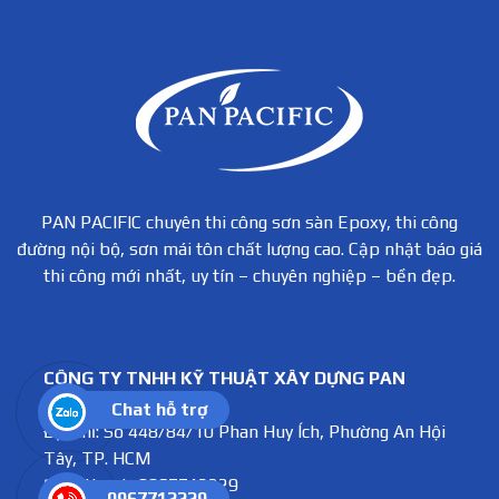
công sơn sàn epoxy chi
chi tiết, chuyên nghiệp,
tiết, uy tín, chuyên
bền đẹp.
nghiệp.
PAN PACIFIC chuyên thi công sơn sàn Epoxy, thi công
đường nội bộ, sơn mái tôn chất lượng cao. Cập nhật báo giá
thi công mới nhất, uy tín – chuyên nghiệp – bền đẹp.
CÔNG TY TNHH KỸ THUẬT XÂY DỰNG PAN
PACIFIC
Chat hỗ trợ
Địa chỉ: Số 448/84/10 Phan Huy Ích, Phường An Hội
Tây, TP. HCM
Điện thoại : 0967712229
0967712229