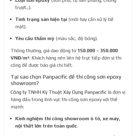
Loại sơn epoxy
(sơn phủ, tự san phẳng, chống
trượt...).
Tình trạng sàn hiện tại
(mới hay cần xử lý bề
mặt).
Yêu cầu thẩm mỹ
(màu sắc, độ bóng).
Thông thường, giá dao động từ
150.000 – 350.000
VNĐ/m²
. Khách hàng nên liên hệ trực tiếp đơn vị thi
công để được báo giá chi tiết.
Tại sao chọn Panpacific để thi công sơn epoxy
showroom?
Công ty TNHH Kỹ Thuật Xây Dựng Panpacific
là đơn vị
hàng đầu trong lĩnh vực thi công sơn epoxy với thế
mạnh:
Kinh nghiệm thi công showroom ô tô, xe máy,
nội thất lớn trên toàn quốc
.