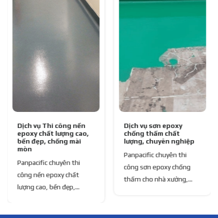
Dịch vụ Thi công nền
Dịch vụ sơn epoxy
epoxy chất lượng cao,
chống thấm chất
bền đẹp, chống mài
lượng, chuyên nghiệp
mòn
Panpacific chuyên thi
Panpacific chuyên thi
công sơn epoxy chống
công nền epoxy chất
thấm cho nhà xưởng,
lượng cao, bền đẹp,
tầng hầm, kho bãi. Liên
chống mài mòn. Liên hệ
hệ ngay để nhận báo giá
ngay để nhận báo giá thi
thi công sơn sàn epoxy